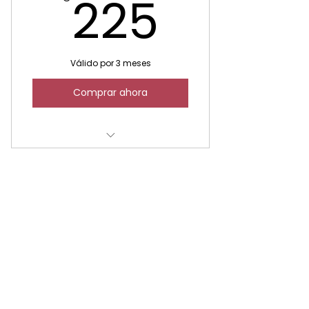
225€
225
Válido por 3 meses
Comprar ahora
VacuSlim 48