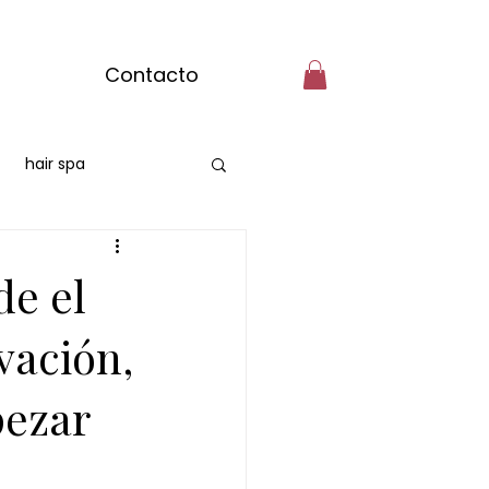
Contacto
hair spa
burgos
de el
masaje con matcha
vación,
pezar
bre