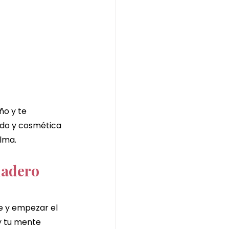
o y te 
ndo y cosmética 
lma.
dadero 
te y empezar el 
y tu mente 