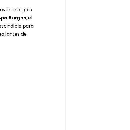
 chocolate y pistacho
novar energías 
Spa Burgos
, el 
escindible para 
burgos
eal antes de 