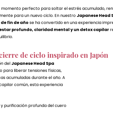
masajes del mundo
masaje de chocolate
ritual de
 el momento perfecto para soltar el estrés acumulado, re
mente para un nuevo ciclo. En nuestro 
Japanese Head 
de fin de año
 se ha convertido en una experiencia impr
ue de regalo
El regalo perfecto
head spa burgos
estar profundo, claridad mental y un detox capilar
 r
ilibrio.
cierre de ciclo inspirado en Japón
ón
 del 
Japanese Head Spa 
o para liberar tensiones físicas, 
as acumuladas durante el año. A 
 capilar común, esta experiencia 
 y purificación profunda del cuero 