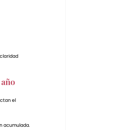
 claridad 
 año
ctan el 
ón acumulada.