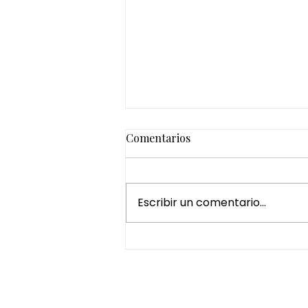
Comentarios
Escribir un comentario...
¿Por qué regalar un Head
Spa es una de las mejores
experiencias de bienestar?