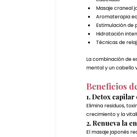
Masaje craneal j
Aromaterapia eq
Estimulación de 
Hidratación inte
Técnicas de relaj
La combinación de e
mental y un cabello 
Beneficios d
1. Detox capila
Elimina residuos, to
crecimiento y la vital
2. Renueva la e
El masaje japonés re