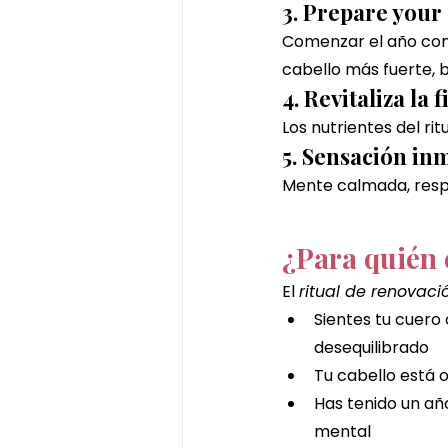
3. Prepare your 
Comenzar el año con 
cabello más fuerte, b
4. Revitaliza la 
Los nutrientes del ri
5. Sensación in
Mente calmada, respi
¿Para quién e
El 
ritual de renovaci
Sientes tu cuero
desequilibrado
Tu cabello está o
Has tenido un año
mental