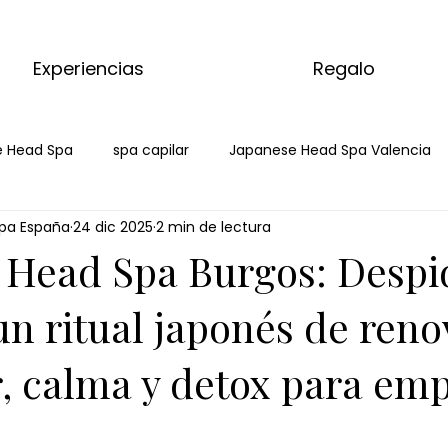
Experiencias
Regalo
 Head Spa
spa capilar
Japanese Head Spa Valencia
pa España
24 dic 2025
2 min de lectura
head spa burgos
japanese head spa burgos
hair spa 
 Head Spa Burgos: Despi
ar burgos
masaje de matcha
matcha massage
n ritual japonés de reno
r, calma y detox para em
 corporal de matcha
masaje de jengibre
ritual de jengi