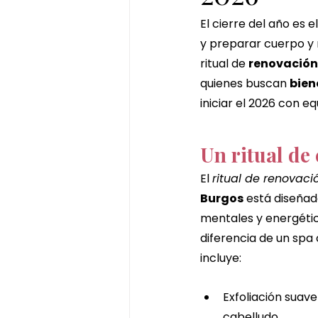
masaje corporal de jengibre
El cierre del año es
y preparar cuerpo y 
ritual de 
renovación 
chocolate dubai ritual
cheq
quienes buscan 
bien
iniciar el 2026 con equ
Un ritual de 
El 
ritual de renovaci
Burgos
 está diseñad
mentales y energétic
diferencia de un spa
incluye:
Exfoliación suave
cabelludo