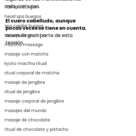
más comunes.
hair spa burgos
head spa buegos
El cuero cabelludo, aunque 
spa capilar burgos
pocas veces se tiene en cuenta
, 
acumula gran parte de esta 
masaje de matcha
tensión.
matcha massage
masaje con matcha
kyoto mactha ritual
ritual corporal de matcha
masaje de jengibre
ritual de jengibre
masaje corporal de jengibre
masajes del mundo
masaje de chocolate
ritual de chocolate y pistacho