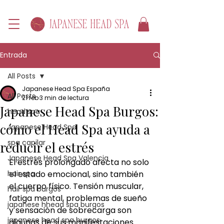
Entrada
All Posts
Japanese Head Spa España
All Posts
21 feb
3 min de lectura
Japanese Head Spa Burgos:
head spa
cómo el Head Spa ayuda a
Japanese Head Spa
spa capilar
reducir el estrés
Japanese Head Spa Valencia
El estrés prolongado afecta no solo 
hair spa
el estado emocional, sino también 
el cuerpo físico. Tensión muscular, 
hair spa burgos
fatiga mental, problemas de sueño 
japanese hhead spa burgos
y sensación de sobrecarga son 
japanese head spa burgos
algunas de sus manifestaciones 