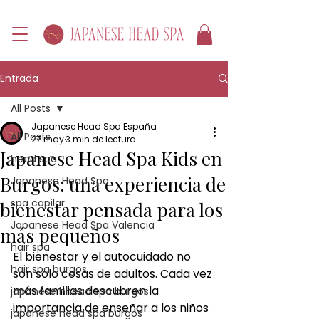
Entrada
All Posts
Japanese Head Spa España
All Posts
27 may
3 min de lectura
Japanese Head Spa Kids en
head spa
Burgos: una experiencia de
Japanese Head Spa
spa capilar
bienestar pensada para los
Japanese Head Spa Valencia
más pequeños
hair spa
El bienestar y el autocuidado no 
hair spa burgos
son solo cosas de adultos. Cada vez 
más familias descubren la 
japanese hhead spa burgos
importancia de enseñar a los niños 
japanese head spa burgos