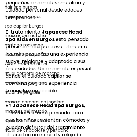
pequeños momentos de calma y 
hair spa burgos
cuidado personal desde edades 
head spa buegos
tempranas.
spa capilar burgos
El tratamiento 
Japanese Head 
masaje de matcha
Spa Kids en Burgos 
está pensado 
matcha massage
precisamente para eso: ofrecer a 
los más pequeños una experiencia 
masaje con matcha
suave, relajante y adaptada a sus 
kyoto mactha ritual
necesidades. Un momento especial 
ritual corporal de matcha
donde el cuidado capilar se 
masaje de jengibre
combina con una experiencia 
tranquila y agradable.
ritual de jengibre
masaje corporal de jengibre
En 
Japanese Head Spa Burgos
, 
masajes del mundo
cada detalle está pensado para 
que los niños se sientan cómodos y 
masaje de chocolate
puedan disfrutar del tratamiento 
ritual de chocolate y pistacho
de una forma natural y relajada.