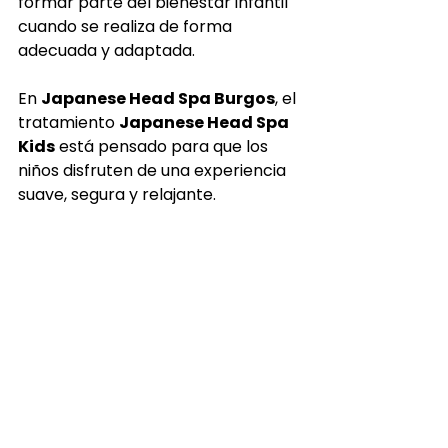
formar parte del bienestar infantil 
cuando se realiza de forma 
adecuada y adaptada.
En 
Japanese Head Spa Burgos
, el 
tratamiento 
Japanese Head Spa 
Kids
 está pensado para que los 
niños disfruten de una experiencia 
suave, segura y relajante.
Un pequeño ritual de bienestar 
donde el cuidado del cuero 
cabelludo, la relajación y la calma 
se unen para crear un momento 
único.
Porque aprender a cuidarse 
también puede empezar desde 
pequeños.