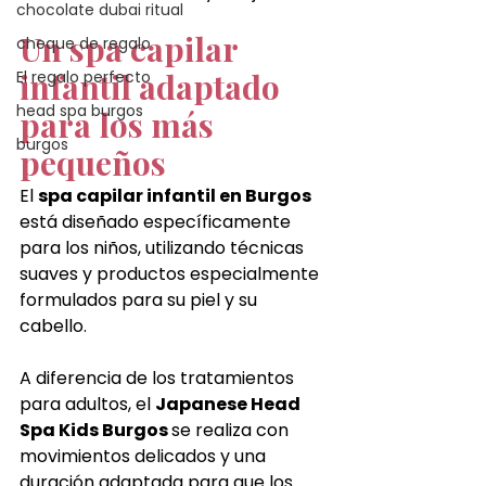
chocolate dubai ritual
Un spa capilar 
cheque de regalo
infantil adaptado 
El regalo perfecto
head spa burgos
para los más 
burgos
pequeños
El 
spa capilar infantil en Burgos 
está diseñado específicamente 
para los niños, utilizando técnicas 
suaves y productos especialmente 
formulados para su piel y su 
cabello.
A diferencia de los tratamientos 
para adultos, el 
Japanese Head 
Spa Kids Burgos 
se realiza con 
movimientos delicados y una 
duración adaptada para que los 