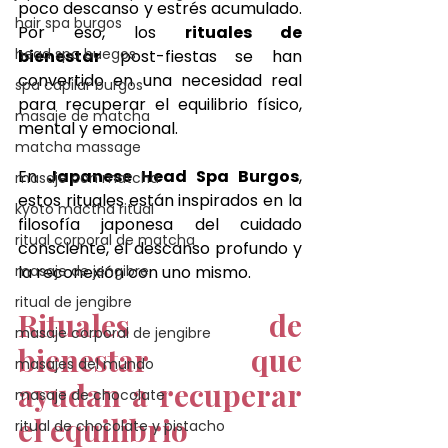
poco descanso y estrés acumulado. 
hair spa burgos
Por eso, los 
rituales de 
head spa buegos
bienestar
 post-fiestas se han 
convertido en una necesidad real 
spa capilar burgos
para recuperar el equilibrio físico, 
masaje de matcha
mental y emocional.
matcha massage
En 
Japanese Head Spa Burgos
, 
masaje con matcha
estos rituales están inspirados en la 
kyoto mactha ritual
filosofía japonesa del cuidado 
ritual corporal de matcha
consciente, el descanso profundo y 
masaje de jengibre
la reconexión con uno mismo.
ritual de jengibre
Rituales de 
masaje corporal de jengibre
bienestar que 
masajes del mundo
ayudan a recuperar 
masaje de chocolate
el equilibrio
ritual de chocolate y pistacho