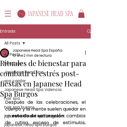
Entrada
All Posts
Japanese Head Spa España
All Posts
10 ene
2 min de lectura
Rituales de bienestar para
head spa
combatir el estrés post-
Japanese Head Spa
spa capilar
fiestas en Japanese Head
Japanese Head Spa Valencia
Spa Burgos
hair spa
Después de las celebraciones, el 
hair spa burgos
cuerpo y la mente suelen quedar en 
un 
estado de saturación
: cambios 
japanese hhead spa burgos
de rutina, exceso de estímulos, 
japanese head spa burgos