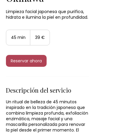
Limpieza facial japonesa que purifica,
hidrata e ilumina la piel en profundidad.
39
euros
45 min
4
39 €
5
m
i
Reservar ahora
n
Descripción del servicio
Un ritual de belleza de 45 minutos
inspirado en la tradición japonesa que
combina limpieza profunda, exfoliación
enzimática, masaje facial y una
mascarilla personalizada para renovar
la piel desde el primer momento. El