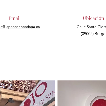
Email
Ubicación
s@japaneseheadspa.es
Calle Santa Clar
Si necesitas contactar con alguno de nuestros centros
(09002) Burgo