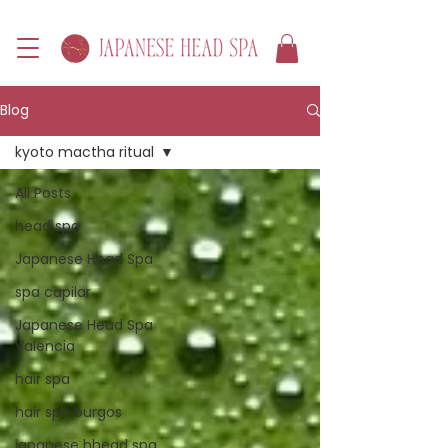
Blog
kyoto mactha ritual
All Posts
head spa
Japanese Head Spa
spa capilar
Japanese Head Spa
Valencia
hair spa
hair spa burgos
japanese hhead spa