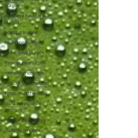
burgos
japanese head spa
burgos
hair spa burgos
head spa buegos
spa capilar burgos
masaje de matcha
matcha massage
masaje con matcha
kyoto mactha ritual
ritual corporal de
matcha
masaje de jengibre
ritual de jengibre