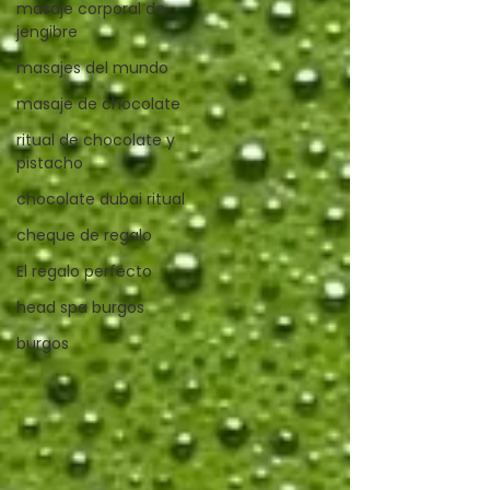
masaje corporal de
jengibre
masajes del mundo
masaje de chocolate
ritual de chocolate y
pistacho
chocolate dubai ritual
cheque de regalo
El regalo perfecto
head spa burgos
burgos