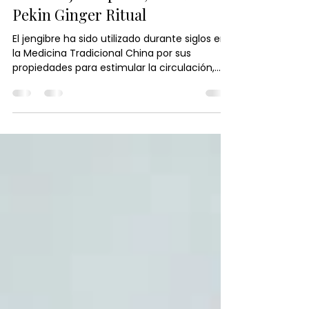
Los beneficios del jengibre en
un masaje corporal, desubre el
Pekin Ginger Ritual
El jengibre ha sido utilizado durante siglos en
la Medicina Tradicional China por sus
propiedades para estimular la circulación,
aliviar la tensión y promover el equilibrio del
cuerpo. En el Pekín Ginger Ritual, su poder se
combina con técnicas de masaje y calor
terapéutico para relajar la musculatura,
activar la energía vital y proporcionar una
profunda sensación de bienestar. Descubre
cómo este ingrediente ancestral puede
ayudarte a renovar cuerpo y mente de
forma natural.