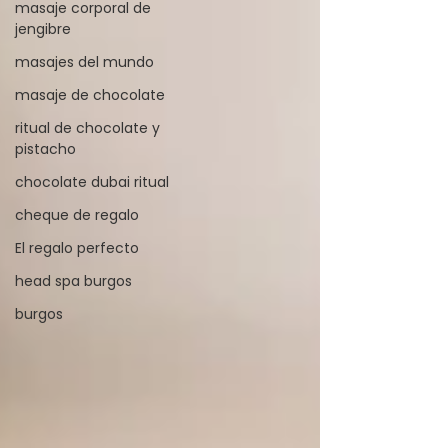
masaje corporal de
jengibre
masajes del mundo
masaje de chocolate
ritual de chocolate y
pistacho
chocolate dubai ritual
cheque de regalo
El regalo perfecto
head spa burgos
burgos