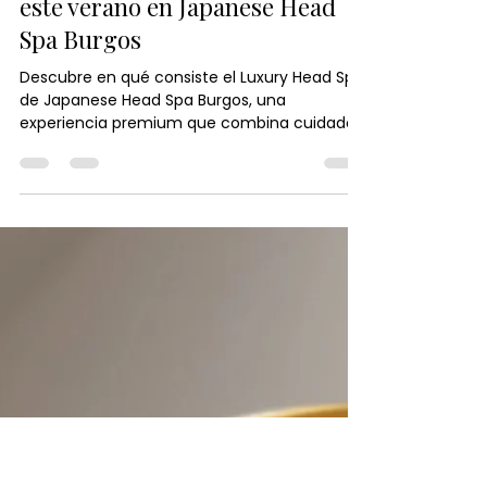
Japanese Head Spa España
10 jul
3 min de lectura
Luxury Head Spa: la experiencia
más completa para regalarte
este verano en Japanese Head
Spa Burgos
Descubre en qué consiste el Luxury Head Spa
de Japanese Head Spa Burgos, una
experiencia premium que combina cuidado
del cuero cabelludo, masaje corporal y
relajación. Conoce sus beneficios, qué
incluye, para quién está recomendado y por
qué se ha convertido en uno de los
tratamientos de bienestar más exclusivos
para desconectar del estrés diario.