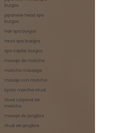
burgos
japanese head spa
burgos
hair spa burgos
head spa buegos
spa capilar burgos
masaje de matcha
matcha massage
masaje con matcha
kyoto mactha ritual
ritual corporal de
matcha
masaje de jengibre
ritual de jengibre