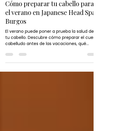
Japanese Head Spa España
17 jul
3 min de lectura
Cómo preparar tu cabello para
el verano en Japanese Head Spa
Burgos
El verano puede poner a prueba la salud de
tu cabello. Descubre cómo preparar el cuero
cabelludo antes de las vacaciones, qué
hábitos ayudan a prevenir la sequedad y por
qué un Head Spa es una excelente opción
para mantener un cabello fuerte, hidratado y
lleno de brillo durante toda la temporada.