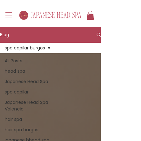
Blog
spa capilar burgos
All Posts
head spa
Japanese Head Spa
spa capilar
Japanese Head Spa
Valencia
hair spa
hair spa burgos
japanese hhead spa