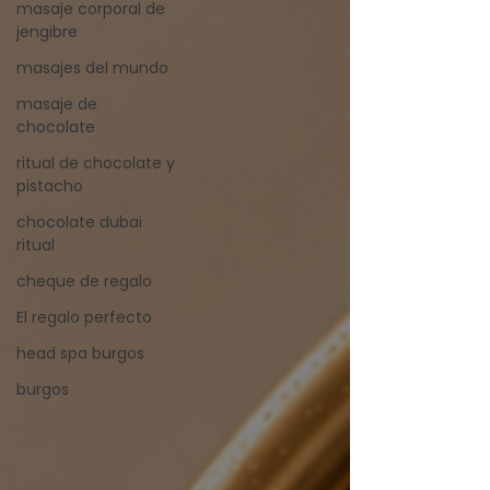
masaje corporal de
jengibre
masajes del mundo
masaje de
chocolate
ritual de chocolate y
pistacho
chocolate dubai
ritual
cheque de regalo
El regalo perfecto
head spa burgos
burgos