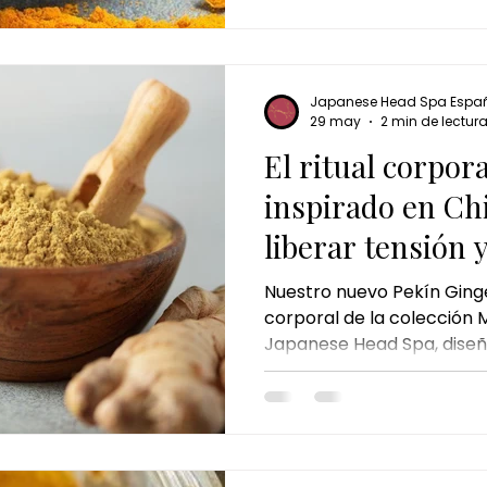
Japanese Head Spa Espa
29 may
2 min de lectur
El ritual corpor
inspirado en Ch
liberar tensión 
energía
Nuestro nuevo Pekín Ginger
corporal de la colección 
Japanese Head Spa, diseñ
recuperar el equilibrio cor
reactivar la energía desde 