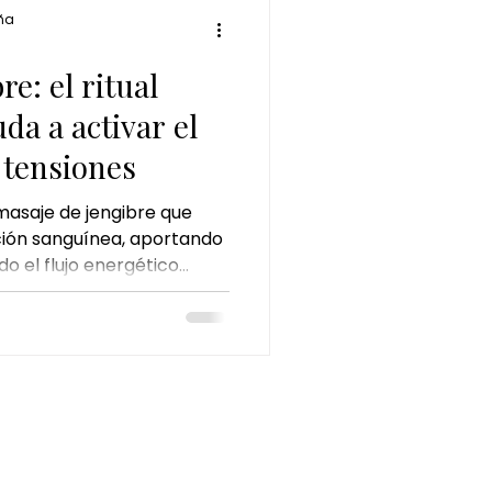
ña
e: el ritual
da a activar el
 tensiones
asaje de jengibre que
ación sanguínea, aportando
o el flujo energético
ón.
INFORMACIÓN LEGAL