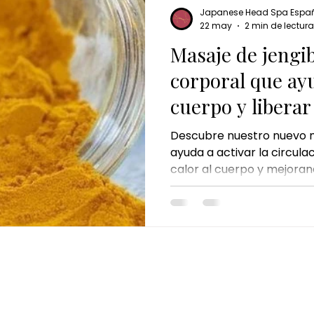
Japanese Head Spa Espa
22 may
2 min de lectura
Masaje de jengibr
corporal que ayu
cuerpo y liberar
Descubre nuestro nuevo m
ayuda a activar la circul
calor al cuerpo y mejorand
desde la primera aplicaci
CONTACTO