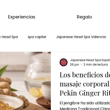
Experiencias
Regalo
 Head Spa
spa capilar
Japanese Head Spa Valencia
head spa burgos
japanese head spa burgos
hair spa 
Japanese Head Spa Espa
26 jun
2 min de lectura
Los beneficios d
ar burgos
masaje de matcha
matcha massage
masaje corporal
Pekin Ginger Ri
 corporal de matcha
masaje de jengibre
ritual de jengi
El jengibre ha sido utilizad
Medicina Tradicional Chin