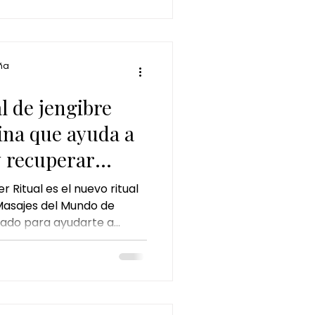
ña
a
al de jengibre
ina que ayuda a
y recuperar
 Ritual es el nuevo ritual
Masajes del Mundo de
ado para ayudarte a
poral, liberar tensiones y
el interior.