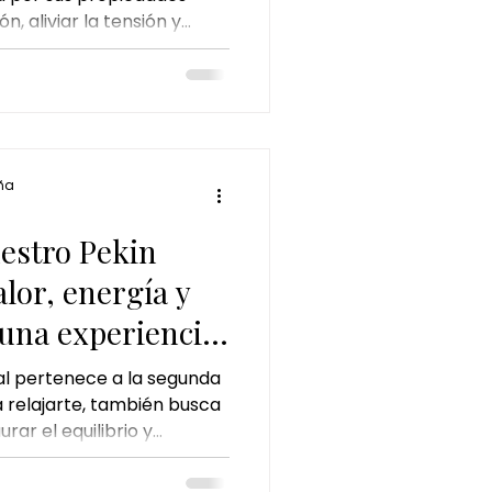
n, aliviar la tensión y
 chocolate y pistacho
 cuerpo. En el Pekín Ginger
na con técnicas de masaje
elajar la musculatura,
burgos
 proporcionar una profunda
Descubre cómo este
ede ayudarte a renovar
ña
natural.
uestro Pekin
alor, energía y
una experiencia
al pertenece a la segunda
a relajarte, también busca
rar el equilibrio y
rpo.