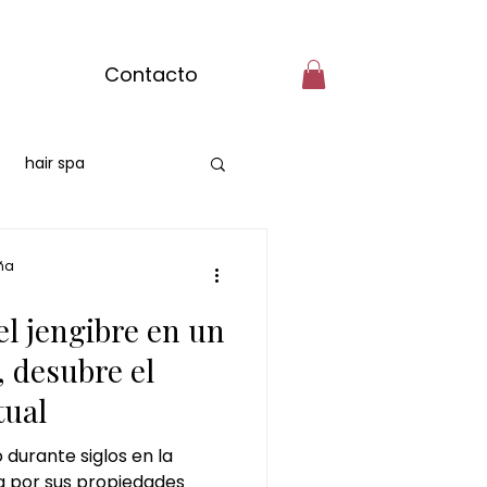
Contacto
hair spa
burgos
ña
el jengibre en un
masaje con matcha
, desubre el
tual
bre
o durante siglos en la
a por sus propiedades