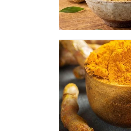
masaje corporal de jengibre
chocolate dubai ritual
cheq