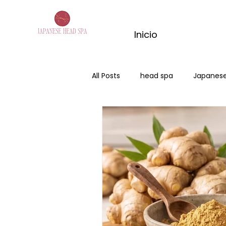
Inicio
All Posts
head spa
Japanese
hair spa burgos
japanese h
head spa buegos
spa capil
kyoto mactha ritual
ritual