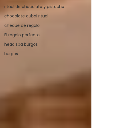
ritual de chocolate y pistacho
chocolate dubai ritual
cheque de regalo
El regalo perfecto
head spa burgos
burgos