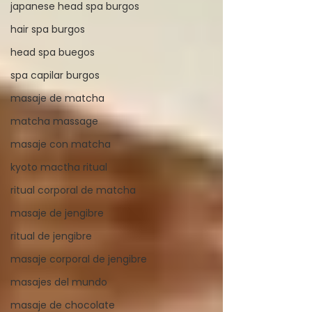
japanese head spa burgos
hair spa burgos
head spa buegos
spa capilar burgos
masaje de matcha
matcha massage
masaje con matcha
kyoto mactha ritual
ritual corporal de matcha
masaje de jengibre
ritual de jengibre
masaje corporal de jengibre
masajes del mundo
masaje de chocolate