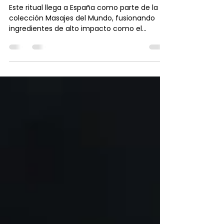
masaje en una experiencia
premium
Este ritual llega a España como parte de la
colección Masajes del Mundo, fusionando
ingredientes de alto impacto como el
chocolate cosmético, el pistacho y las sales
de oro en uno de los tratamientos corporales
más exclusivos del momento.