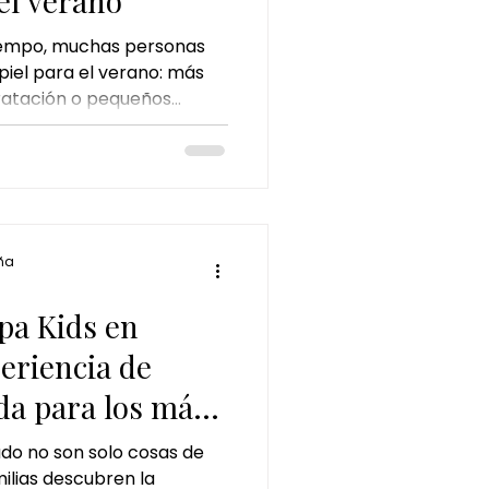
el verano
tiempo, muchas personas
iel para el verano: más
dratación o pequeños
idado personal. Sin
 menudo pasa
 también necesita
orada. El sol, los baños
uso continuo de productos
 equilibrio natural del
ña
ello. Por eso, cada vez más
pa Kids en
eriencia de
da para los más
ado no son solo cosas de
ilias descubren la