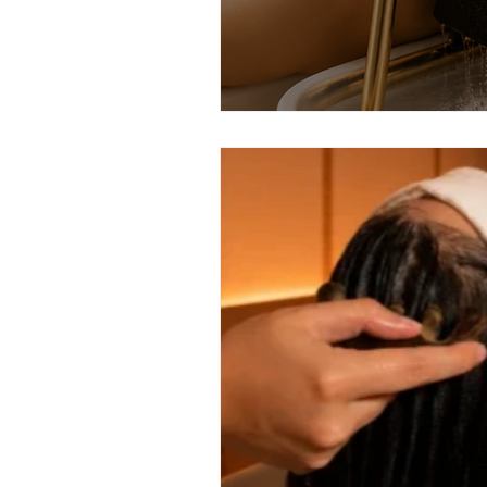
masaje corporal de jengibre
chocolate dubai ritual
cheq