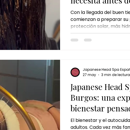
necesita antes d
Con la llegada del buen 
comienzan a preparar su p
protección solar, más hi
cambios en la rutina de cu
embargo, hay algo que a
desapercibido: el cabello
prepararse para esta temp
frecuentes, el calor o el 
capilares pueden alterar el
Japanese Head Spa Espa
cuero cabelludo y del cab
27 may
3 min de lectura
persona
Japanese Head S
Burgos: una exp
bienestar pensa
pequeños
El bienestar y el autocuid
adultos. Cada vez más fam