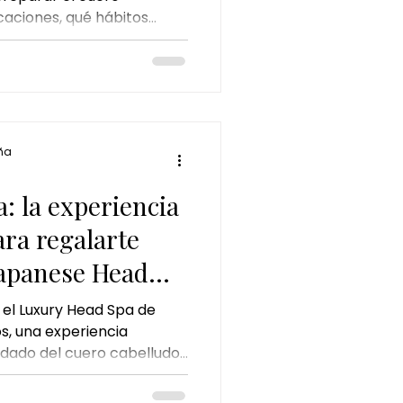
caciones, qué hábitos
 chocolate y pistacho
uedad y por qué un Head
ión para mantener un
 lleno de brillo durante
burgos
ña
: la experiencia
ra regalarte
Japanese Head
 el Luxury Head Spa de
, una experiencia
ado del cuero cabelludo,
ón. Conoce sus beneficios,
está recomendado y por qué