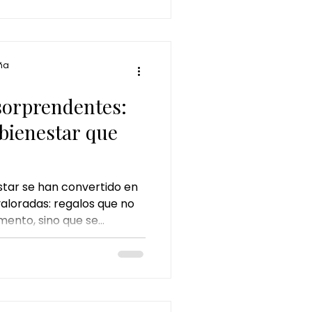
e los tratamientos de
 para desconectar del
ña
 sorprendentes:
 bienestar que
star se han convertido en
aloradas: regalos que no
mento, sino que se
 Entre ellas, el
ca como una de las
as y sorprendentes.