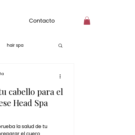
Contacto
hair spa
burgos
ña
u cabello para el
masaje con matcha
ese Head Spa
bre
rueba la salud de tu
reparar el cuero