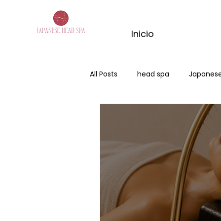
Inicio
All Posts
head spa
Japanese
hair spa burgos
japanese h
head spa buegos
spa capil
kyoto mactha ritual
ritual