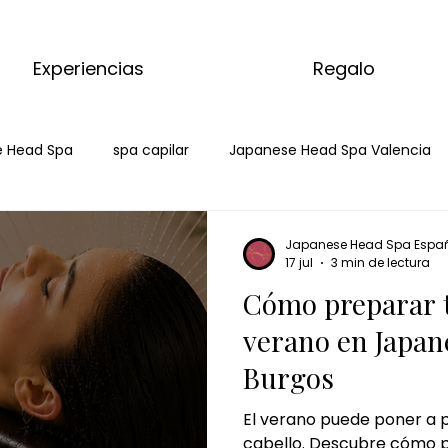
Experiencias
Regalo
 Head Spa
spa capilar
Japanese Head Spa Valencia
head spa burgos
japanese head spa burgos
hair spa 
Japanese Head Spa Espa
17 jul
3 min de lectura
Cómo preparar t
ar burgos
masaje de matcha
matcha massage
verano en Japan
Burgos
 corporal de matcha
masaje de jengibre
ritual de jengi
El verano puede poner a p
cabello. Descubre cómo p