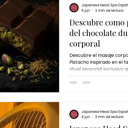
Japanese Head Spa Espa
5 jun
2 min de lectura
Descubre como p
del chocolate du
corporal
Descubre el masaje corpo
Pistacho inspirado en el 
ritual sensorial exclusiv
irresistibles, relajación p
una experiencia de bienes
Japanese Head Spa Espa
4 jun
3 min de lectura