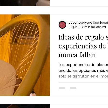
se ha convertido en uno d
bienestar más exclusivos
estrés diario.
Japanese Head Spa Espa
30 jun
2 min de lectura
Ideas de regalo
experiencias de
nunca fallan
Las experiencias de biene
una de las opciones más v
solo se disfrutan en el mo
recuerdan por cómo te hacen sentir.
Japanese Head Spa desta
experiencias más complet