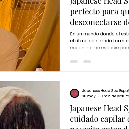
Japanese Head Sp
perfecto para q
desconectarse de
En un mundo donde el est
el ritmo acelerado forman 
encontrar un espacio par
convertido en una necesi
inspirado en los tradiciona
japoneses, ofrece una exp
combina masaje craneal, 
técnicas de relajación par
mente.
Japanese Head Spa Espa
30 may
3 min de lectur
Japanese Head S
cuidado capilar 