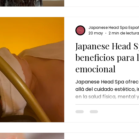
productos capilares pueden
natural. Por eso, cada v
tratamientos como el spa 
experiencia pensada para 
Japanese Head Spa Espa
raíz y regalarse un mome
20 may
2 min de lectur
Japanese Head S
beneficios para l
emocional
Japanese Head Spa ofrec
allá del cuidado estético,
en la salud física, mental
masaje craneal japonés y 
spa capilar.