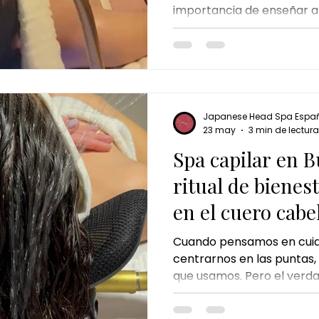
importancia de enseñar a
momentos de calma y cui
edades tempranas. El tr
Spa Kids en Burgos está 
para eso: ofrecer a los 
experiencia suave, relaja
necesidades. Un momento
Japanese Head Spa Espa
cuidado capilar se combi
23 may
3 min de lectura
tranquila y agradable. En
Spa capilar en B
ritual de bienes
en el cuero cabe
Cuando pensamos en cuida
centrarnos en las puntas, 
que usamos. Pero el verdad
empieza mucho antes: en e
ritmo del día a día, el est