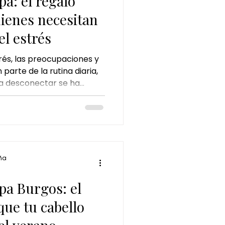
a: el regalo
uienes necesitan
l estrés
rés, las preocupaciones y
parte de la rutina diaria,
a desconectar se ha
dad. El Japanese Head Spa,
les rituales de bienestar
eriencia única que
cuidado capilar profundo y
a equilibrar cuerpo y
ña
a
pa Burgos: el
que tu cabello