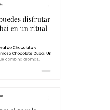
ña
uedes disfrutar
bai en un ritual
ral de Chocolate y
famoso Chocolate Dubái. Un
o que combina aromas
rofunda e hidratación para
tar única.
ña