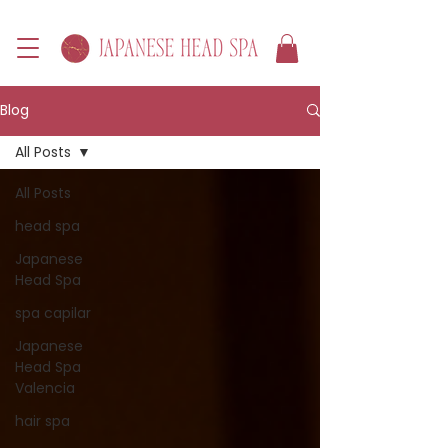
Blog
All Posts
All Posts
head spa
Japanese
Head Spa
spa capilar
Japanese
Head Spa
Valencia
hair spa