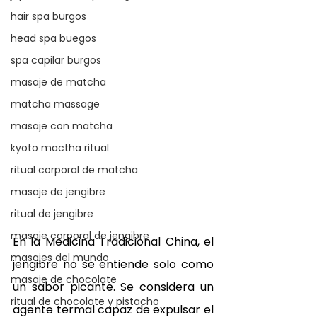
hair spa burgos
head spa buegos
spa capilar burgos
masaje de matcha
matcha massage
masaje con matcha
kyoto mactha ritual
ritual corporal de matcha
masaje de jengibre
ritual de jengibre
masaje corporal de jengibre
En la Medicina Tradicional China, el 
masajes del mundo
jengibre no se entiende solo como 
masaje de chocolate
un sabor picante. Se considera un 
ritual de chocolate y pistacho
agente termal capaz de expulsar el 