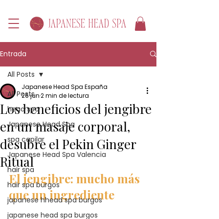
Entrada
All Posts
Japanese Head Spa España
All Posts
26 jun
2 min de lectura
Los beneficios del jengibre
head spa
en un masaje corporal,
Japanese Head Spa
spa capilar
desubre el Pekin Ginger
Japanese Head Spa Valencia
Ritual
hair spa
El jengibre: mucho más 
hair spa burgos
que un ingrediente
japanese hhead spa burgos
japanese head spa burgos