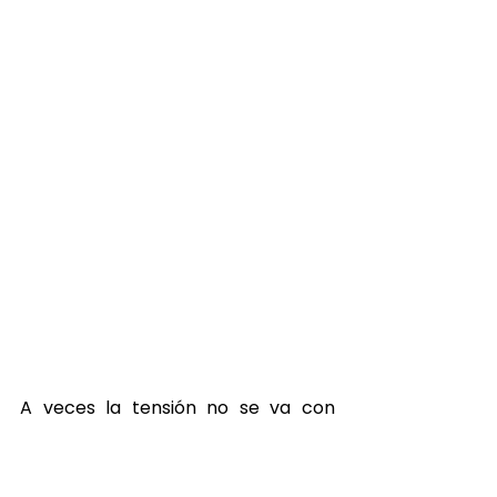
A veces la tensión no se va con 
reposo, sino con calor. Con presión 
en el punto correcto. Con una raíz 