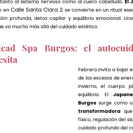
 tanto al sistema nervioso como al cuero cabelludo. 
El 
masajes del mundo
masaje de chocolate
ritual de
Calle Santa Clara 2
o en 
 se convierte en un ritual esen
ue va mucho más allá del cuidado estético.
ue de regalo
El regalo perfecto
head spa burgos
ead Spa Burgos: el autocuid
esita
Febrero invita a bajar e
de los excesos de enero
invierno, el cuerpo p
equilibrio. El 
Japane
Burgos
 surge como u
transformadora
 que
físico, regulación del s
cuidado profundo del c