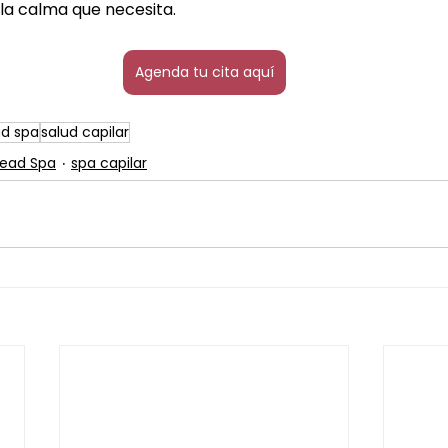
 la calma que necesita.
Agenda tu cita aquí
d spa
salud capilar
ead Spa
spa capilar