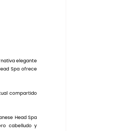
nativa elegante 
Head Spa ofrece 
tual compartido 
panese Head Spa 
ero cabelludo y 