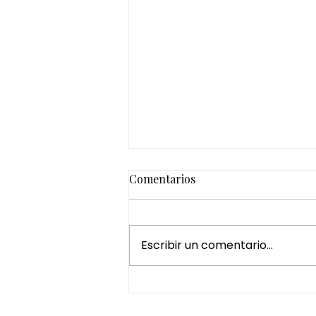
Comentarios
Escribir un comentario...
¿Por qué regalar un Head
Spa es una de las mejores