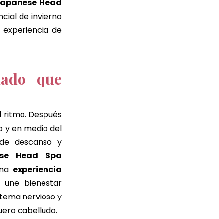
Japanese Head 
 chocolate y pistacho
cial de invierno 
que combina relajación profunda, detox capilar y equilibrio emocional. Una experiencia de 
burgos
ado que 
l ritmo. Después 
 y en medio del 
ide descanso y 
se Head Spa 
na 
experiencia 
 une bienestar 
istema nervioso y 
uero cabelludo.