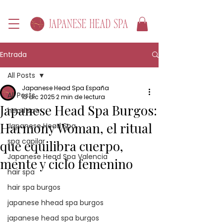
Entrada
All Posts
Japanese Head Spa España
All Posts
13 dic 2025
2 min de lectura
Japanese Head Spa Burgos:
head spa
Harmony Woman, el ritual
Japanese Head Spa
spa capilar
que equilibra cuerpo,
Japanese Head Spa Valencia
mente y ciclo femenino
hair spa
hair spa burgos
japanese hhead spa burgos
japanese head spa burgos