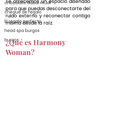
Te ofrecemos un espacio diseñado 
chocolate dubai ritual
para que puedas desconectarte del 
cheque de regalo
ruido externo y reconectar contigo 
El regalo perfecto
misma desde la raíz.
head spa burgos
burgos
¿Qué es Harmony 
Woman?