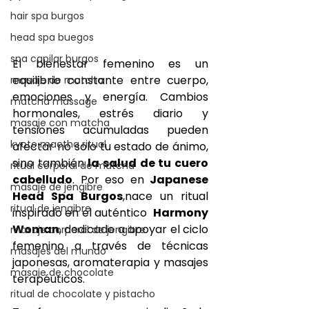
hair spa burgos
head spa buegos
spa capilar burgos
El bienestar femenino es un 
equilibrio constante entre cuerpo, 
masaje de matcha
emociones y energía. Cambios 
matcha massage
hormonales, estrés diario y 
masaje con matcha
tensiones acumuladas pueden 
kyoto mactha ritual
afectar no solo tu estado de ánimo, 
sino también 
la salud de tu cuero 
ritual corporal de matcha
cabelludo
. Por eso en 
Japanese 
masaje de jengibre
Head Spa Burgos
,nace un ritual 
ritual de jengibre
inspirado en el auténtico  
Harmony 
Woman
, dedicado a apoyar el ciclo 
masaje corporal de jengibre
femenino a través de técnicas 
masajes del mundo
japonesas, aromaterapia y masajes 
masaje de chocolate
terapéuticos.
ritual de chocolate y pistacho