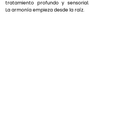
tratamiento profundo y sensorial. 
La armonía empieza desde la raíz.
Quiero mi Harmony Woman
Ver todo
Entradas recientes