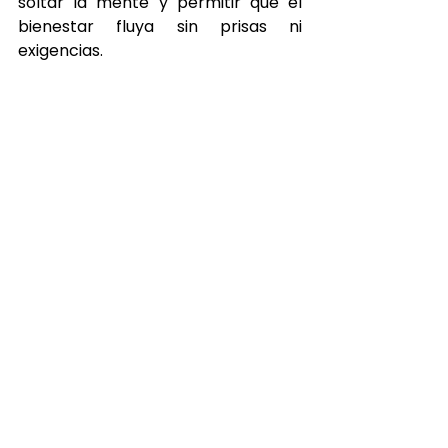
soltar la mente y permitir que el 
bienestar fluya sin prisas ni 
exigencias.
En 
Japanese Head Spa Burgos
, 
cada detalle está pensado para 
que la experiencia sea envolvente, 
íntima y transformadora. Puedes 
disfrutar de este ritual sensorial y 
regalarte un momento de calma 
real para cuerpo y mente.
Quiero mi experiencia
Japanese head spa
head spa
salud capilar
head spa