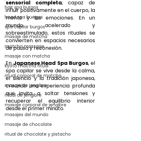
sensorial completa
, capaz de 
hair spa burgos
influir positivamente en el cuerpo, la 
head spa buegos
mente y las emociones. En un 
mundo acelerado y 
spa capilar burgos
sobreestimulado, estos rituales se 
masaje de matcha
convierten en espacios necesarios 
matcha massage
de pausa y reconexión.
masaje con matcha
En 
Japanese Head Spa Burgos
, el 
kyoto mactha ritual
spa capilar se vive desde la calma, 
ritual corporal de matcha
el silencio y la tradición japonesa, 
masaje de jengibre
creando una experiencia profunda 
que invita a soltar tensiones y 
ritual de jengibre
recuperar el equilibrio interior 
masaje corporal de jengibre
desde el primer minuto.
masajes del mundo
masaje de chocolate
ritual de chocolate y pistacho