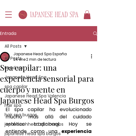
Entrada
All Posts
Japanese Head Spa España
All Posts
24 ene
2 min de lectura
Spa capilar: una
head spa
experiencia sensorial para
Japanese Head Spa
spa capilar
cuerpo y mente en
Japanese Head Spa Valencia
Japanese Head Spa Burgos
hair spa
El spa capilar ha evolucionado 
hair spa burgos
mucho más allá del cuidado 
estético tradicional. Hoy se 
japanese hhead spa burgos
entiende como una 
experiencia 
japanese head spa burgos